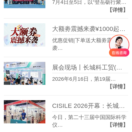
7月4日至5日，以“登岳砺行聚…
【详情】
大额劵震撼来袭¥1000起满额累计赠送。HWCL系列活动延期至2026.9.30
优惠促销|下单送大额劵震撼来
袭…
【详情】
展会现场丨长城科工贸(W15B15)亮相第19届世界制药机械、包装设备与材料中国展
2026年6月16日，第19届…
【详情】
CISILE 2026开幕：长城科工贸携全系列品质实验室设备重磅参展
今日，第二十三届中国国际科学
仪…
【详情】