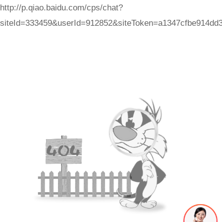
http://p.qiao.baidu.com/cps/chat?
siteId=333459&userId=912852&siteToken=a1347cfbe914dd