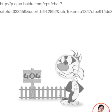
http://p.qiao.baidu.com/cps/chat?
siteId=333459&userId=912852&siteToken=a1347cfbe914dd