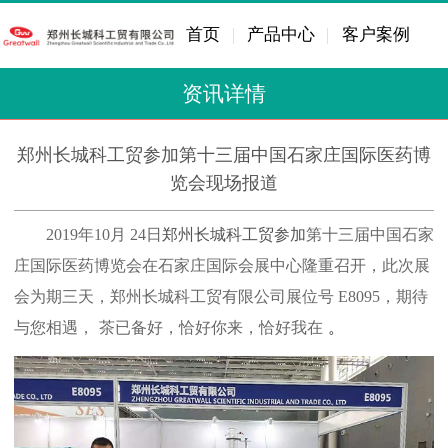
首页
产品中心
客户案例
资讯详情
郑州长城科工贸参加第十三届中国石家庄国际医药博
览会现场报道
2019
年
10
月
24
日
郑州长城科工贸参加
第十三届中国石家
庄国际医药博览会在石家庄国际会展中心隆重召开，此次展
会为期三天，郑州长城科工贸有限公司展位号
E8095
，期待
与您相遇，
茶已备好，恰好你来，恰好我在
。