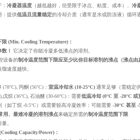
于：
冷凝器温度
（越低越好，但受限于冰点、粘度、成本）、
冷
用：提供
低温且流量稳定
的冷却介质（通常是水或防冻液）循环
：
下限
(Min. Cooling Temperature)
：
参数！
它决定了你能冷凝多低沸点的溶剂。
控设备的
制冷温度范围下限应至少比你目标溶剂的沸点（沸点由
蒸馏速度越快。
：
醇 (78°C), 丙酮 (56°C)：
室温冷却水
(10-25°C)
通常足够（需稳定
,戊烷 (36°C), 石油醚 (30-60°C)：需要
低温冷却
(0°C
至
-20°C
或
（如丁烷 -0.5°C）或需要较高冷凝效率：可能需要
-30°C
甚至
-
常用、最难冷凝的溶剂沸点
来确定所需的
制冷温度范围下限
裕量。
(Cooling Capacity/Power)
：