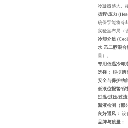
冷凝器越大、
扬程
/
压力
(Head
确保泵能将冷
实验室布局（
冷却介质
(Cool
水
-
乙二醇混合
量）。
专用低温冷却
选择：
根据
所
安全与保护功
低液位报警
/
保
过温
/
过压
/
过流
漏液检测（部
良好通风：
设
品牌与质量：