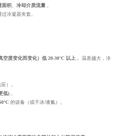
凝面积
、
冷却介质流量
。
通过冷凝器夹套。
真空度变化而变化）低
20-30°C
以上
。温差越大，冷
供应）。
更低
)
。
50°C
的设备（或干冰/液氮）。