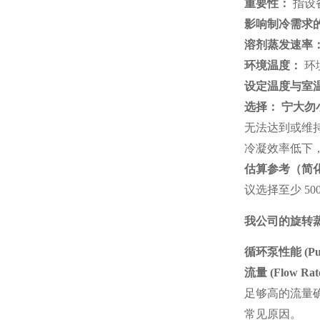
重要性：
指设
影响制冷需求
溶剂蒸发速率
环境温度：
环
设定温度与室
选择：
宁大勿
无法达到或维
冷凝效率低下
估算参考（简
议选择至少 50
我公司的旋转
循环泵性能
(Pu
流量
(Flow Rat
足够高的流量
常见原因。