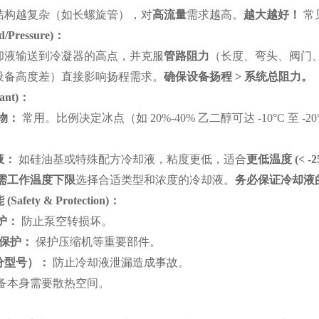
结构越复杂（如长螺旋管），对
高流量
需求越高。
越大越好！
常见
/Pressure)
：
却液输送到冷凝器的高点，并克服
管路阻力
（长度、弯头、阀门
设备高度差）直接影响扬程需求。
确保设备扬程
>
系统总阻力。
ant)
：
物：
常用。比例决定冰点（如 20%-40% 乙二醇可达 -10°C 
液：
如硅油基或特殊配方冷却液，粘度更低，适合
更低温度
(< -2
需工作温度下限
选择合适类型和浓度的冷却液。
务必保证冷却液
能
(Safety & Protection)
：
护：
防止泵空转损坏。
保护：
保护压缩机等重要部件。
分型号）：
防止冷却液泄漏造成事故。
备本身需要散热空间。