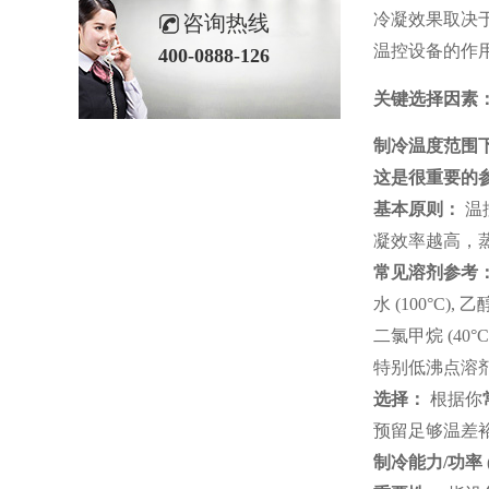
冷凝效果取决
咨询热线
温控设备的作
400-0888-126
关键选择因素
制冷温度范围
这是很重要的
基本原则：
温
凝效率越高，
常见溶剂参考
水 (100°C), 乙
二氯甲烷 (40°C)
特别低沸点溶剂
选择：
根据你
预留足够温差
制冷能力
/
功率