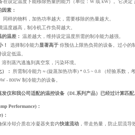
备在设定温度下能移除热量的能力（单位：W 或 kW）。它决定
的因素：
：
同样的物料，加热功率越大，需要移除的热量越大。
境温度越高，制冷机工作负荷越大。
温的温差：
温差越大，维持设定温度所需的制冷能力越强。
小！
选择制冷能力
显著高于
你预估上限热负荷的设备。过小的
持设定低温。
，溶剂蒸汽逃逸到真空泵，污染环境。
化）：
所需制冷能力 ≈ (旋蒸加热功率) * 0.5 ~ 0.8 （经
0W - 800W 制冷能力的设备。
蒸发仪和我公司适配的温控设备（
DL
系列产品）已经过计算匹配
mp Performance)
：
e)
：
确保冷却介质在冷凝器夹套内
快速流动
，带走热量，防止层流导